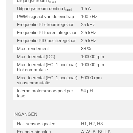
uitgangsstroom I
max
Uitgangsstroom continu I
1.5 A
cont
PWM-signaal van de eindtrap
100 kHz
Frequentie PI-stroomregelaar
25 kHz
Frequentie PI-toerentalregelaar
2.5 kHz
Frequentie PID-positieregelaar
2.5 kHz
Max. rendement
89 %
Max. toerental (DC)
100000 rpm
Max. toerental (EC, 1 poolpaar)
100000 rpm
blokcommutatie
Max. toerental (EC, 1 poolpaar)
50000 rpm
sinuscommutatie
Interne motorsmoorspoel per
94 µH
fase
INGANGEN
Hall-sensorsignalen
H1, H2, H3
Encoder-signalen
A, A\, B, B\, I, I\