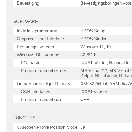
Bevestiging
Bevestigingsboringen voo
SOFTWARE
Installatieprogramma
EPOS Setup
Graphical User Interface
EPOS Studio
Besturingssysteem
Windows 11, 10
Windows-DLL voor pc
32-/64-bit
PC-master
IXXAT, Vector, National In
Programmavoorbeelden
MS Visual C#, MS Visual 
Delphi, NI LabView, NI L
Linux Shared Object Library
X86 32-/64-bit, ARMv6/v7/
CAN Interfaces
IXXAT,Kvaser
Programmavoorbeeld
C++
FUNCTIES
CANopen Profile Position Mode
Ja