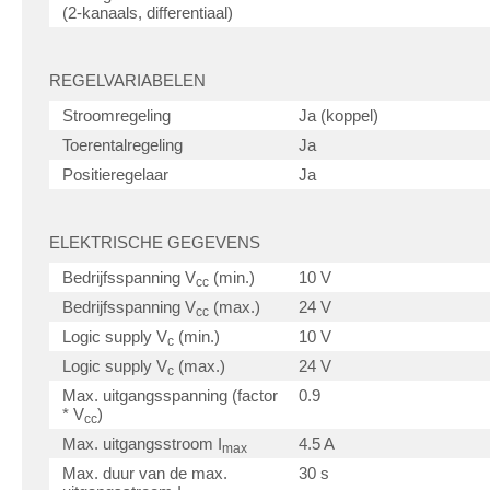
(2-kanaals, differentiaal)
REGELVARIABELEN
Stroomregeling
Ja (koppel)
Toerentalregeling
Ja
Positieregelaar
Ja
ELEKTRISCHE GEGEVENS
Bedrijfsspanning V
(min.)
10 V
cc
Bedrijfsspanning V
(max.)
24 V
cc
Logic supply V
(min.)
10 V
c
Logic supply V
(max.)
24 V
c
Max. uitgangsspanning (factor
0.9
* V
)
cc
Max. uitgangsstroom I
4.5 A
max
Max. duur van de max.
30 s