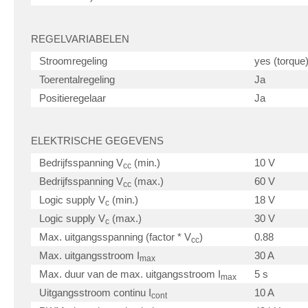
REGELVARIABELEN
Stroomregeling
yes (torque
Toerentalregeling
Ja
Positieregelaar
Ja
ELEKTRISCHE GEGEVENS
Bedrijfsspanning V
(min.)
10 V
cc
Bedrijfsspanning V
(max.)
60 V
cc
Logic supply V
(min.)
18 V
c
Logic supply V
(max.)
30 V
c
Max. uitgangsspanning (factor * V
)
0.88
cc
Max. uitgangsstroom I
30 A
max
Max. duur van de max. uitgangsstroom I
5 s
max
Uitgangsstroom continu I
10 A
cont