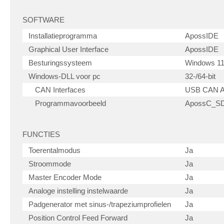
SOFTWARE
Installatieprogramma
ApossIDE
Graphical User Interface
ApossIDE
Besturingssysteem
Windows 11
Windows-DLL voor pc
32-/64-bit
CAN Interfaces
USB CAN A
Programmavoorbeeld
ApossC_SDK
FUNCTIES
Toerentalmodus
Ja
Stroommode
Ja
Master Encoder Mode
Ja
Analoge instelling instelwaarde
Ja
Padgenerator met sinus-/trapeziumprofielen
Ja
Position Control Feed Forward
Ja