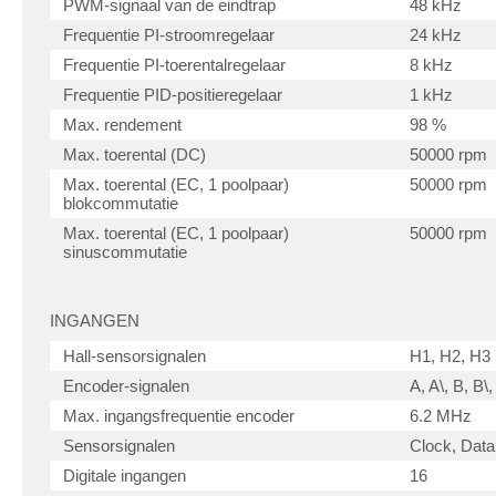
PWM-signaal van de eindtrap
48 kHz
Frequentie PI-stroomregelaar
24 kHz
Frequentie PI-toerentalregelaar
8 kHz
Frequentie PID-positieregelaar
1 kHz
Max. rendement
98 %
Max. toerental (DC)
50000 rpm
Max. toerental (EC, 1 poolpaar)
50000 rpm
blokcommutatie
Max. toerental (EC, 1 poolpaar)
50000 rpm
sinuscommutatie
INGANGEN
Hall-sensorsignalen
H1, H2, H3
Encoder-signalen
A, A\, B, B\, 
Max. ingangsfrequentie encoder
6.2 MHz
Sensorsignalen
Clock, Data
Digitale ingangen
16