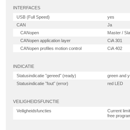
INTERFACES
USB (Full Speed)
yes
CAN
Ja
CANopen
Master / Sl
CANopen application layer
CiA 301
CANopen profiles motion control
CiA 402
INDICATIE
Statusindicatie "gereed" (ready)
green and 
Statusindicatie "fout" (error)
red LED
VEILIGHEIDSFUNCTIE
Veiligheidsfuncties
Current limi
free progr