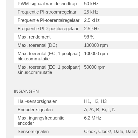
PWM-signaal van de eindtrap
50 kHz
Frequentie PI-stroomregelaar
25 kHz
Frequentie PI-toerentalregelaar
2.5 kHz
Frequentie PID-positieregelaar
2.5 kHz
Max. rendement
98 %
Max. toerental (DC)
100000 rpm
Max. toerental (EC, 1 poolpaar)
100000 rpm
blokcommutatie
Max. toerental (EC, 1 poolpaar)
50000 rpm
sinuscommutatie
INGANGEN
Hall-sensorsignalen
H1, H2, H3
Encoder-signalen
A, A\, B, B\, I, I\
Max. ingangsfrequentie
6.2 MHz
encoder
Sensorsignalen
Clock, Clock\, Data, Data\