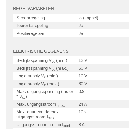
REGELVARIABELEN
Stroomregeling
ja (koppel)
Toerentalregeling
Ja
Positieregelaar
Ja
ELEKTRISCHE GEGEVENS
Bedrijfsspanning V
(min.)
12 V
cc
Bedrijfsspanning V
(max.)
60 V
cc
Logic supply V
(min.)
10 V
c
Logic supply V
(max.)
60 V
c
Max. uitgangsspanning (factor
0.9
* V
)
cc
Max. uitgangsstroom I
24 A
max
Max. duur van de max.
10 s
uitgangsstroom I
max
Uitgangsstroom continu I
8 A
cont