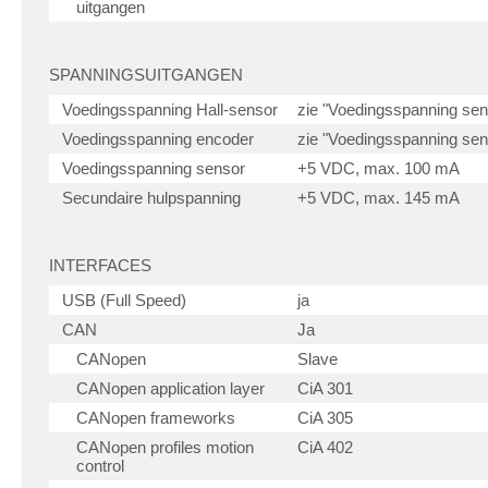
uitgangen
SPANNINGSUITGANGEN
Voedingsspanning Hall-sensor
zie "Voedingsspanning sen
Voedingsspanning encoder
zie "Voedingsspanning sen
Voedingsspanning sensor
+5 VDC, max. 100 mA
Secundaire hulpspanning
+5 VDC, max. 145 mA
INTERFACES
USB (Full Speed)
ja
CAN
Ja
CANopen
Slave
CANopen application layer
CiA 301
CANopen frameworks
CiA 305
CANopen profiles motion
CiA 402
control