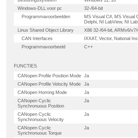
Windows-DLL voor pc
32-/64-bit
Programmavoorbeelden
MS Visual C#, MS Visual 
Delphi, NI LabView, NI L
Linux Shared Object Library
X86 32-/64-bit, ARMv6/v7/
CAN Interfaces
IXXAT, Vector, National In
Programmavoorbeeld
C++
FUNCTIES
CANopen Profile Position Mode
Ja
CANopen Profile Velocity Mode
Ja
CANopen Homing Mode
Ja
CANopen Cyclic
Ja
Synchronuous Position
CANopen Cyclic
Ja
Synchronuous Velocity
CANopen Cyclic
Ja
Synchronuous Torque