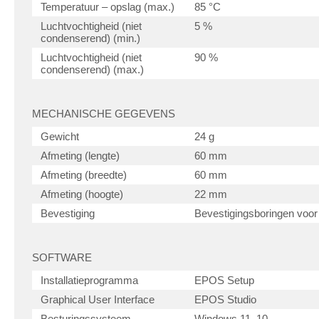
Temperatuur – opslag (max.)
85 °C
Luchtvochtigheid (niet
5 %
condenserend) (min.)
Luchtvochtigheid (niet
90 %
condenserend) (max.)
MECHANISCHE GEGEVENS
Gewicht
24 g
Afmeting (lengte)
60 mm
Afmeting (breedte)
60 mm
Afmeting (hoogte)
22 mm
Bevestiging
Bevestigingsboringen voo
SOFTWARE
Installatieprogramma
EPOS Setup
Graphical User Interface
EPOS Studio
Besturingssysteem
Windows 11, 10