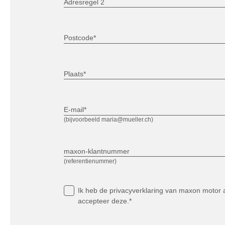
Adresregel 2
Postcode*
Plaats*
E-mail*
(bijvoorbeeld maria@mueller.ch)
maxon-klantnummer
(referentienummer)
Ik heb
de privacyverklaring
van maxon motor a
accepteer deze.*