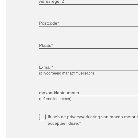
Adresregel 2
Postcode*
Plaats*
E-mail*
(bijvoorbeeld maria@mueller.ch)
maxon-klantnummer
(referentienummer)
Ik heb
de privacyverklaring
van maxon motor a
accepteer deze.*