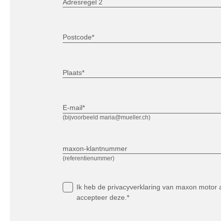
Adresregel 2
Postcode*
Plaats*
E-mail*
(bijvoorbeeld maria@mueller.ch)
maxon-klantnummer
(referentienummer)
Ik heb
de privacyverklaring
van maxon motor a
accepteer deze.*