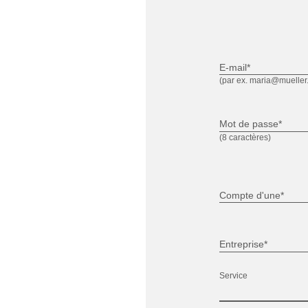
E-mail*
(par ex. maria@mueller
Mot de passe*
(8 caractères)
Compte d'une*
Entreprise*
Service