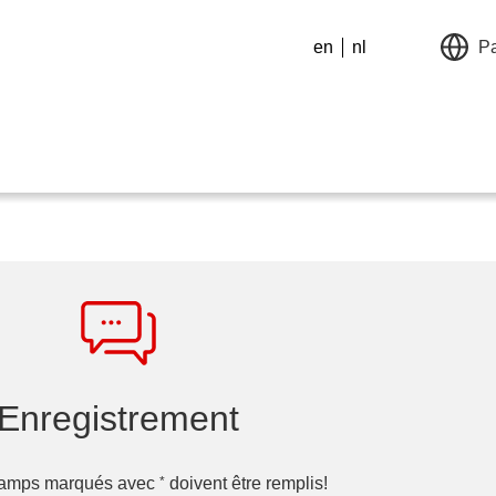
en
nl
P
Enregistrement
*
hamps marqués avec
doivent être remplis!