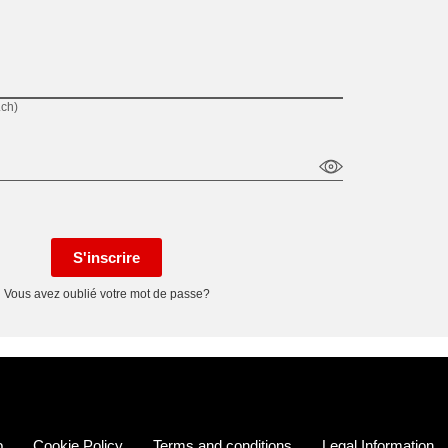
.ch)
S'inscrire
Vous avez oublié votre mot de passe?
p
Cookie Policy
Terms and conditions
Legal Information