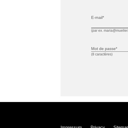
E-mail*
(par ex. maria@mueller
Mot de passe*
(8 caractères)
Impressum
Privacy
Sitema