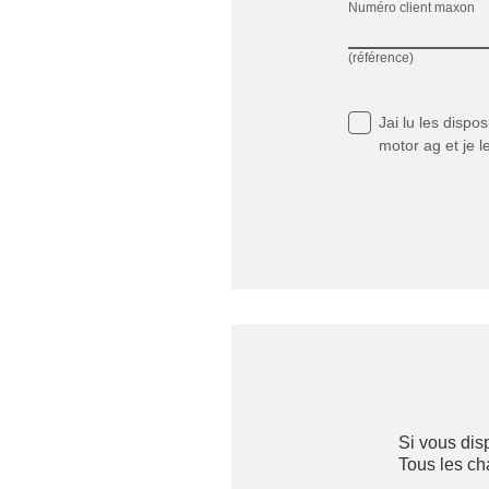
Numéro client maxon
(référence)
Jai lu
les dispos
motor ag et je l
Si vous dis
Tous les c