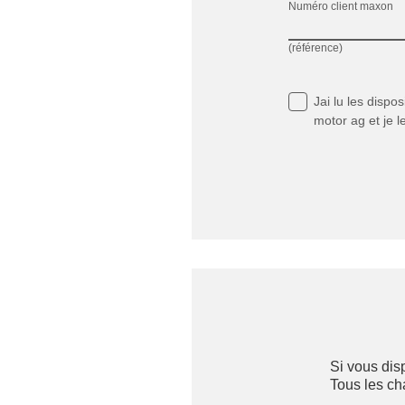
Numéro client maxon
(référence)
Jai lu
les dispos
motor ag et je l
Si vous dis
Tous les c