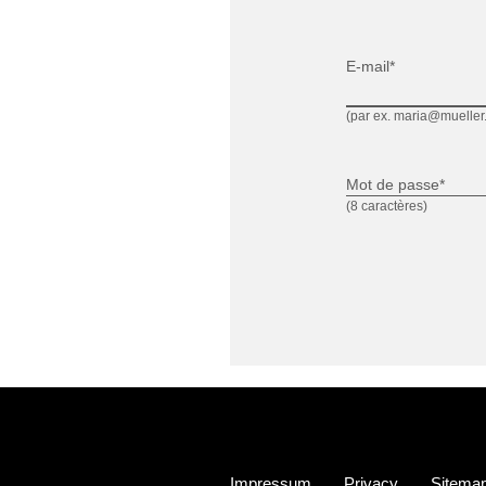
E-mail*
(par ex. maria@mueller
Mot de passe*
(8 caractères)
Impressum
Privacy
Sitema