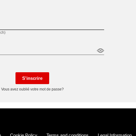
.ch)
S'inscrire
Vous avez oublié votre mot de passe?
p
Cookie Policy
Terms and conditions
Legal Information