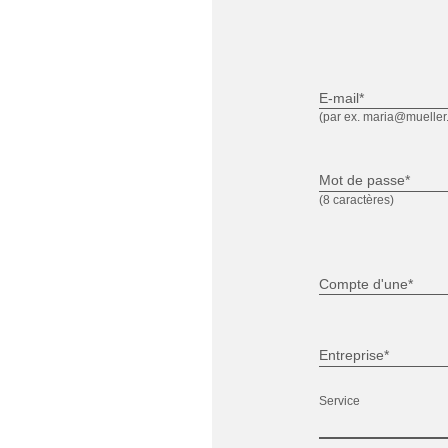
E-mail*
(par ex. maria@mueller
Mot de passe*
(8 caractères)
Compte d'une*
Entreprise*
Service