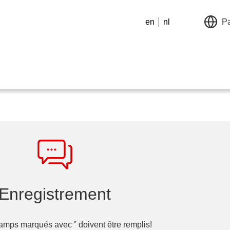
en
nl
P
Enregistrement
*
hamps marqués avec
doivent être remplis!