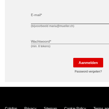
E-mail*
(bijvoorbeeld maria@mueller.ch)
Wachtwoord*
(min. 8 tekens)
Aanmelden
Password vergeten?
Colofon
Privacy
Sitemap
Cookie Policy
Terms and