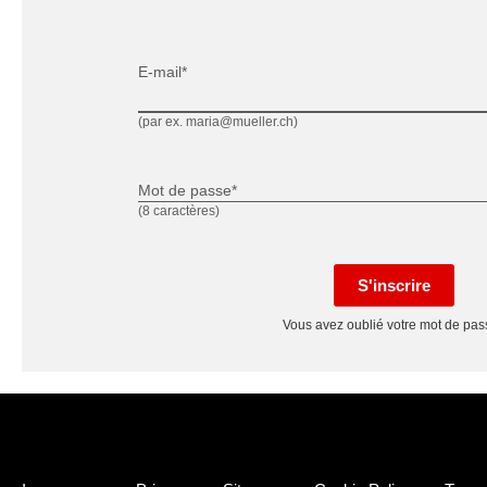
E-mail*
(par ex. maria@mueller.ch)
Mot de passe*
(8 caractères)
S'inscrire
Vous avez oublié votre mot de pa