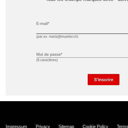
E-mail*
(par ex. maria@mueller.ch)
Mot de passe*
(8 caractères)
S'inscrire
Impressum
Privacy
Sitemap
Cookie Policy
Terms